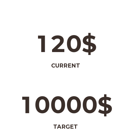
1
2
0
$
CURRENT
1
0
0
0
0
$
TARGET